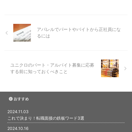
みます。このアシスタント期間中
に、人脈を広げ、現場での実践的
なスキルを身につけることがキャ
リアの鍵となります​ スタイリス
トには、コーディネートのセンス
アパレルでパートやバイトから正社員にな
やファッション知識だけでなく、
るには
トレンドに敏感であること、臨機
応変な対応力、そして良好な人間
関係を築くコミュニケーション ...
ユニクロのパート・アルバイト募集に応募
する前に知っておくべきこと
おすすめ
2024.11.03
これで決まり！転職面接の鉄板ワード3選
2024.10.16