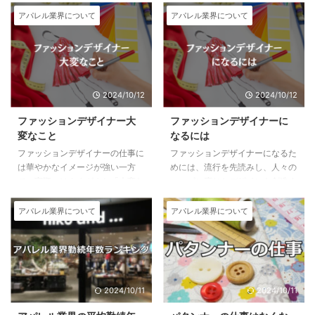
アパレル業界について
アパレル業界について
2024/10/12
2024/10/12
ファッションデザイナー大
ファッションデザイナーに
変なこと
なるには
ファッションデザイナーの仕事に
ファッションデザイナーになるた
は華やかなイメージが強い一方
めには、流行を先読みし、人々の
で、実際にはさまざまな「大変な
ニーズに応じたデザインを創造す
こと」が伴います。 以下では、
る能力が求められます。デザイン
ファッションデザイナーが直面す
から縫製までのプロセスを指揮
アパレル業界について
アパレル業界について
る困難や挑戦について具体的に解
し、クリエイティブで美的センス
説します。 1. 創造性とプレッシ
が必要です。就職には特別な資格
ャー プレッシャー 1-1. 常に新し
は必要ありませんが、専門学校で
いデザインを生み出すプレッシャ
基礎を学び、実務経験を積むこと
ー ファッションデザイナーは、
が重要です。経験を重ねることで
2024/10/11
2024/10/11
常にクリエイティブで新しいアイ
独立やショップ運営が可能になり
デアを生み出すことが求められま
ます。デザインソフトや素材選び