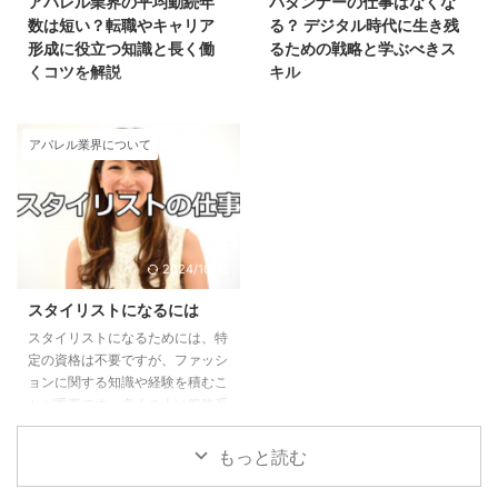
アパレル業界の平均勤続年
パタンナーの仕事はなくな
す。特に、流行のサイクルが非常
のスキルも必要です。 最速でフ
数は短い？転職やキャリア
る？ デジタル時代に生き残
に速いファッション業界では、シ
ァッションデザイナーになる方法
形成に役立つ知識と長く働
るための戦略と学ぶべきス
ーズンごとに新しいコレクション
以前、ファッションデザイナーに
くコツを解説
キル
を発表しなければならず、常に独
なるためには、専門学校で学び会
アパレル業界の平均勤続年数は本
パタンナーの仕事 パタンナー
創的なデザインを生み ...
社に入って見習いから始め長い期
当に短いのでしょうか？ アパレ
は、洋服などのファッションアイ
...
ル業界の労働環境や定着率につい
テムをつくるときに、ファッショ
アパレル業界について
て、一般的に「離職率が高く、勤
ンデザイナーが描いたデザイン画
続年数が短い」というイメージが
から型紙（パターン）を作製する
持たれています。 実際のデータ
仕事です。 ファッションデザイ
と共に、その理由を説明します。
ナーが紙に書いたデザイン画を、
平均勤続年数と離職率 アパレル
立体的にイメージし、布地の素材
2024/10/12
業界の平均勤続年数は他の業界と
や慣性系を考えながら、型紙に起
比較して短く、企業によって大き
こしていきます。 ときには何も
スタイリストになるには
な差があります。たとえば、業界
ない状態から型紙を作ることもあ
スタイリストになるためには、特
全体で見ると、勤続年数が長い企
り、高度な技術と専門的な知識が
定の資格は不要ですが、ファッシ
業の例として「銀座山形屋（28.3
求められる仕事です。 そのほ
ョンに関する知識や経験を積むこ
年）」や「パレモHD（28.3
か、製造工程で裁断や縫製を行う
とが重要です。多くの人は服飾系
年）」がありますが、一方で多く
場合に指示や確認をすることも仕
の専門学校で基礎を学び、卒業後
の企業は10年以下の勤続年数で
事の一部です。 アパレルブラン
はスタイリスト事務所やフリーラ
もっと読む
す。「ユナイテッドアロー ...
ド側のパタンナー ス ...
ンスのスタイリストのアシスタン
トとして働きながら実務経験を積