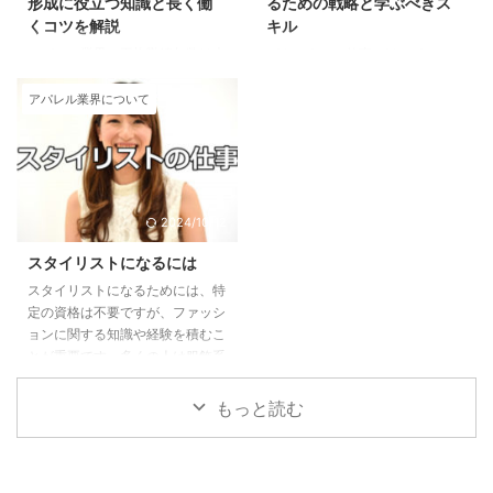
形成に役立つ知識と長く働
るための戦略と学ぶべきス
ーズンごとに新しいコレクション
以前、ファッションデザイナーに
くコツを解説
キル
を発表しなければならず、常に独
なるためには、専門学校で学び会
アパレル業界の平均勤続年数は本
パタンナーの仕事 パタンナー
創的なデザインを生み ...
社に入って見習いから始め長い期
当に短いのでしょうか？ アパレ
は、洋服などのファッションアイ
...
ル業界の労働環境や定着率につい
テムをつくるときに、ファッショ
アパレル業界について
て、一般的に「離職率が高く、勤
ンデザイナーが描いたデザイン画
続年数が短い」というイメージが
から型紙（パターン）を作製する
持たれています。 実際のデータ
仕事です。 ファッションデザイ
と共に、その理由を説明します。
ナーが紙に書いたデザイン画を、
平均勤続年数と離職率 アパレル
立体的にイメージし、布地の素材
2024/10/12
業界の平均勤続年数は他の業界と
や慣性系を考えながら、型紙に起
比較して短く、企業によって大き
こしていきます。 ときには何も
スタイリストになるには
な差があります。たとえば、業界
ない状態から型紙を作ることもあ
スタイリストになるためには、特
全体で見ると、勤続年数が長い企
り、高度な技術と専門的な知識が
定の資格は不要ですが、ファッシ
業の例として「銀座山形屋（28.3
求められる仕事です。 そのほ
ョンに関する知識や経験を積むこ
年）」や「パレモHD（28.3
か、製造工程で裁断や縫製を行う
とが重要です。多くの人は服飾系
年）」がありますが、一方で多く
場合に指示や確認をすることも仕
の専門学校で基礎を学び、卒業後
の企業は10年以下の勤続年数で
事の一部です。 アパレルブラン
はスタイリスト事務所やフリーラ
もっと読む
す。「ユナイテッドアロー ...
ド側のパタンナー ス ...
ンスのスタイリストのアシスタン
トとして働きながら実務経験を積
みます。このアシスタント期間中
に、人脈を広げ、現場での実践的