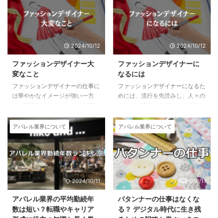
2024/10/12
2024/10/12
ファッションデザイナー大
ファッションデザイナーに
変なこと
なるには
ファッションデザイナーの仕事に
ファッションデザイナーになるた
は華やかなイメージが強い一方
めには、流行を先読みし、人々の
で、実際にはさまざまな「大変な
ニーズに応じたデザインを創造す
こと」が伴います。 以下では、
る能力が求められます。デザイン
ファッションデザイナーが直面す
から縫製までのプロセスを指揮
アパレル業界について
アパレル業界について
る困難や挑戦について具体的に解
し、クリエイティブで美的センス
説します。 1. 創造性とプレッシ
が必要です。就職には特別な資格
ャー プレッシャー 1-1. 常に新し
は必要ありませんが、専門学校で
いデザインを生み出すプレッシャ
基礎を学び、実務経験を積むこと
ー ファッションデザイナーは、
が重要です。経験を重ねることで
2024/10/11
2024/10/11
常にクリエイティブで新しいアイ
独立やショップ運営が可能になり
デアを生み出すことが求められま
ます。デザインソフトや素材選び
アパレル業界の平均勤続年
パタンナーの仕事はなくな
す。特に、流行のサイクルが非常
のスキルも必要です。 最速でフ
数は短い？転職やキャリア
る？ デジタル時代に生き残
に速いファッション業界では、シ
ァッションデザイナーになる方法