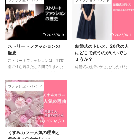
します。 さらに、芸能人愛用の
「どうすれば『ダサい』と思われ
ケースを選ぶポイントやおしゃれ
ずにジーンズを着こなせるの
に見せるコーディネート術も解説
か？」 「年齢を重ねても、ジー
します！ 芸能人が選んでいる
ンズをおしゃれに着こなすコツは
iPhoneケースには、以下のよう
あるの？」 40代から50代の大人
2023/5/19
2023/4/11
な人気ブランドが見られます
の女性がジーンズをおしゃれに着
CASETiFY（ケースティファイ）
こなしていると、めちゃくちゃか
ストリートファッションの
結婚式のドレス、20代の人
多くの女性芸能人が愛用してお
っこいいですよね！ 実は、ジー
歴史
はどこで買うのがいいでし
り、特に桐谷美玲さん、上白石萌
ンズこそが、年齢を重ねた大人の
ょうか？
ストリートファッションは、都市
歌さん、山本美月さんなどが
女性たちにこそ、新たな魅力を引
部に住む若者たちの間で生まれた
結婚式のお呼ばれにぴったりな
CASETiFYのデザインを使用して
き出す鍵なのです。 しかし、"ダ
ファッションのこと。 ストリー
20代向けドレスは、次のような
います。CASETiFYはカスタマイ
サい"と言われることを恐れず
トファッションの歴史は、いつ始
場所で購入できます。 ブランド
ズ可能なデザ ...
に、自分らしいジーンズスタ ...
まったのでしょうか。 一般的に
ショップ 伊勢丹、東武、大丸、
ファッショントレンド
は1970年代と言われています。
高島屋のような百貨店 イオンや
しかし、ストリートファッション
ららぽーとなどのショッピングモ
とは、本来「自由なファッション
ール しまむらなどのリーズナブ
スタイル」なこと言います。 ス
ルなアパレル店舗 20代に人気の
トリートファッションは、「若
ドレスは、トレンドを取り入れた
2023/9/23
者」という世代が出現し自己主張
オシャレなドレスです。 結婚式
を始めた戦後から始まりました。
のドレスはショップやデパートで
くすみカラー人気の理由と
若者たちは、自分たちのアイデン
買うと安くても３～５万円くらい
似合う人似合わない人。