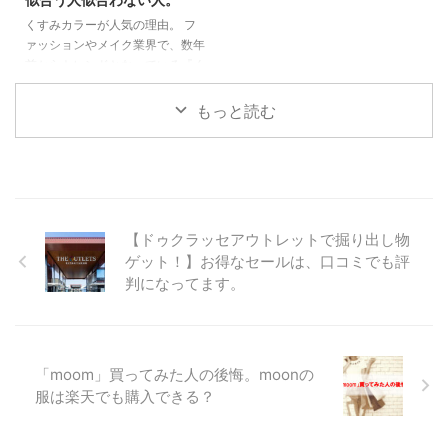
ティティを表現するために、伝統
かかります。 しかし、いくら安
くすみカラーが人気の理由。 フ
的なファッションに反発し、自分
くてもデザインが古いドレスは避
ァッションやメイク業界で、数年
たちのスタイルを作り上げまし
けたいところです。 着丈や袖デ
前からトレンドとなっている『く
た。 ストリートファッション ...
ザイン、レース使いなどドレスに
すみカラー』。 くすみカラーと
もトレンドがあります。 お友達
は、彩度が低くグレーがかった色
...
もっと読む
味が特徴のニュアンスカラー。
ペールトーンと呼ばれることもあ
ります。 くすみカラー 流行り い
つまで くすみカラー iPhoneケー
ス くすみカラーブームいつまで
続くんでしょうか。 くすみカラ
【ドゥクラッセアウトレットで掘り出し物
ーは、可愛くて好きな人が多い。
ゲット！】お得なセールは、口コミでも評
好きな人は、全身くすみカラーに
判になってます。
してしまうことも。 実は、この
くすみカラー。 流行りは、ずっ
と昔から続いています。 特に、
くすんだピンク。 ...
「moom」買ってみた人の後悔。moonの
服は楽天でも購入できる？