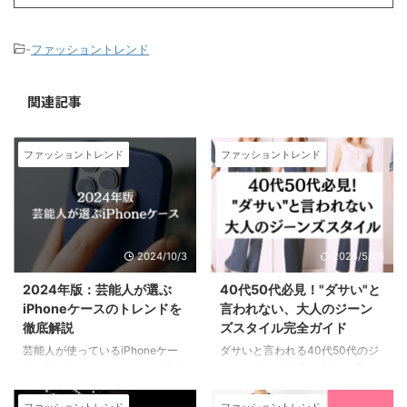
-
ファッショントレンド
関連記事
ファッショントレンド
ファッショントレンド
2024/10/3
2024/5/26
2024年版：芸能人が選ぶ
40代50代必見！"ダサい"と
iPhoneケースのトレンドを
言われない、大人のジーン
徹底解説
ズスタイル完全ガイド
芸能人が使っているiPhoneケー
ダサいと言われる40代50代のジ
ス、気になりませんか？ この記
ーンズの女性の方。 年齢を重ね
事では、芸能人が実際に愛用して
るごとに、「ジーンズが似合わな
いるケースをブランド別にご紹介
くなった」と感じていませんか？
ファッショントレンド
ファッショントレンド