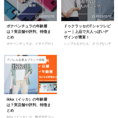
トック) 関税・国際送料込み価
利さです。 豊富な商品ラインナ
格、2万円以上で送料無料。 Stok
ップ チュチュアンナ通販では、
は、ヨーロッパのラグジュアリー
ブラジャー、ショーツ、キャミソ
2023/12/10
2023/12/10
ファッションアイテムを最大
ール、ルームウェアなど、さまざ
80%OFFで購入できる通販サイト
まな下着を販売しています。 サ
ボナベンチュラの年齢層
ドゥクラッセのTシャツレビ
です。 200以上のブランド、
イズやデザインも豊富に揃ってい
は？実店舗や評判、特徴ま
ュー｜上品で大人っぽいデ
40000点以上の商品を展開。
るので、自分にぴったりの下着を
とめ
ザインが豊富！
Stok（ストック）とは ...
見つけることができます。 オン
ボナベンチュラは、イタリアのミ
シンプルながらも、さりげないデ
ラインならではの便利さ チュチ
ラノを拠点とするレザーブランド
ィテールで女性らしさを演出して
ュアンナ通販では、24時間いつ
です。 2018年に設立された比較
くれるのがポイントです。 ま
...
的新しいブランドですが、そのシ
た、シルエットの美しさにもこだ
アパレル企業＆ブランド情報
ンプルで洗練されたデザインと上
わっており、体型をカバーしてく
質なレザー素材が人気を集め、日
れるアイテムも豊富です。 今回
本でも多くのファンを獲得してい
は、ドゥクラッセのTシャツを実
ます。 ボナベンチュラの取り扱
際に着用してレビューします。
う商品は、iPhoneケースや財
春夏秋冬オールシーズン着れる万
2024/5/20
布、バッグなど、日常使いに便利
能なTシャツがあれば、大変便利
なレザー小物が中心です。
ですね。 春は、日差しが強い日
ikka（イッカ）の年齢層
iPhoneケースは、シンプルなデ
も素肌の露出を控えることができ
は？実店舗や評判、特徴ま
ザインながらも、しっかりとした
ます。 夏は、外は暑く、室内は
とめ
作りと高級感で定評があります。
クーラーがガンガン効いているの
ikka（イッカ）は、株式会社コッ
財布は、カードケースや二つ折り
で、カーディガンと組み合わせて