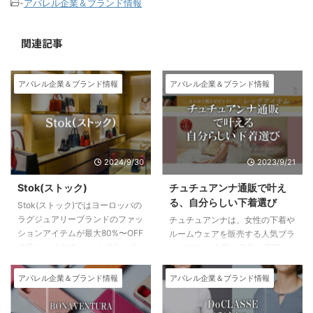
-
アパレル企業＆ブランド情報
関連記事
アパレル企業＆ブランド情報
アパレル企業＆ブランド情報
2024/9/30
2023/9/21
Stok(ストック)
チュチュアンナ通販で叶え
る、自分らしい下着選び
Stok(ストック)ではヨーロッパの
ラグジュアリーブランドのファッ
チュチュアンナは、女性の下着や
ションアイテムが最大80%〜OFF
ルームウェアを販売する人気ブラ
で見つかります。 ハイブランド
ンドです。 全国に店舗を展開し
が安く買えるおすすめ通販サイト
ていますが、通販でも購入するこ
がStok(ストック)！ Stok（スト
とができます。 チュチュアンナ
アパレル企業＆ブランド情報
アパレル企業＆ブランド情報
ック）はこちら 日本発ラグジュ
通販の特徴は、豊富な商品ライン
アリーファッションEC／Stok(ス
ナップとオンラインならではの便