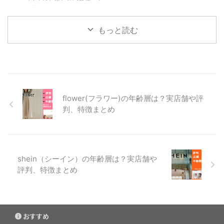
クスが運営するファミリーファッ
財布、長財布など、さまざまな種
もオシャレに着こなせます。 秋
ションブランドです。 スマート
類が揃っています。 バ ...
には、ジャケットのインナーとし
に着る、スマートに生きるをコン
て ...
もっと読む
セプトに、大人のカップルをター
ゲットにしています。 価格帯は
お手頃で、アウターは6,000円～
10,000円、トップスは2,000円
～6,000円くらいです。 スポーツ
ミックスや上品な大人カジュアル
flower(フラワー)の年齢層は？実店舗や評
など、いろいろなテイストの服を
取り扱っています。 シンプルで
判、特徴まとめ
上質な服で、着る人の知性と上品
さを演出してくれます。 ikkaは
20代から30代の若年層に人気が
あります。カジュアルでありなが
ら ...
shein（シーイン）の年齢層は？実店舗や
評判、特徴まとめ
おすすめ