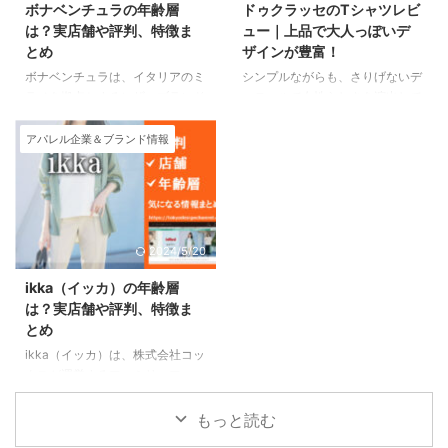
ボナベンチュラの年齢層
ドゥクラッセのTシャツレビ
です。 200以上のブランド、
イズやデザインも豊富に揃ってい
は？実店舗や評判、特徴ま
ュー｜上品で大人っぽいデ
40000点以上の商品を展開。
るので、自分にぴったりの下着を
とめ
ザインが豊富！
Stok（ストック）とは ...
見つけることができます。 オン
ボナベンチュラは、イタリアのミ
シンプルながらも、さりげないデ
ラインならではの便利さ チュチ
ラノを拠点とするレザーブランド
ィテールで女性らしさを演出して
ュアンナ通販では、24時間いつ
です。 2018年に設立された比較
くれるのがポイントです。 ま
...
的新しいブランドですが、そのシ
た、シルエットの美しさにもこだ
アパレル企業＆ブランド情報
ンプルで洗練されたデザインと上
わっており、体型をカバーしてく
質なレザー素材が人気を集め、日
れるアイテムも豊富です。 今回
本でも多くのファンを獲得してい
は、ドゥクラッセのTシャツを実
ます。 ボナベンチュラの取り扱
際に着用してレビューします。
う商品は、iPhoneケースや財
春夏秋冬オールシーズン着れる万
2024/5/20
布、バッグなど、日常使いに便利
能なTシャツがあれば、大変便利
なレザー小物が中心です。
ですね。 春は、日差しが強い日
ikka（イッカ）の年齢層
iPhoneケースは、シンプルなデ
も素肌の露出を控えることができ
は？実店舗や評判、特徴ま
ザインながらも、しっかりとした
ます。 夏は、外は暑く、室内は
とめ
作りと高級感で定評があります。
クーラーがガンガン効いているの
ikka（イッカ）は、株式会社コッ
財布は、カードケースや二つ折り
で、カーディガンと組み合わせて
クスが運営するファミリーファッ
財布、長財布など、さまざまな種
もオシャレに着こなせます。 秋
ションブランドです。 スマート
類が揃っています。 バ ...
には、ジャケットのインナーとし
に着る、スマートに生きるをコン
て ...
もっと読む
セプトに、大人のカップルをター