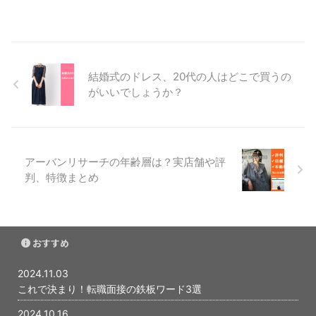
ゲットにしています。 価格帯は
お手頃で、アウターは6,000円～
10,000円、トップスは2,000円
～6,000円くらいです。 スポーツ
ミックスや上品な大人カジュアル
結婚式のドレス、20代の人はどこで買うの
など、いろいろなテイストの服を
取り扱っています。 シンプルで
がいいでしょうか？
上質な服で、着る人の知性と上品
さを演出してくれます。 ikkaは
20代から30代の若年層に人気が
あります。カジュアルでありなが
ら ...
アーバンリサーチの年齢層は？実店舗や評
判、特徴まとめ
おすすめ
2024.11.03
これで決まり！転職面接の鉄板ワード3選
2024.10.16