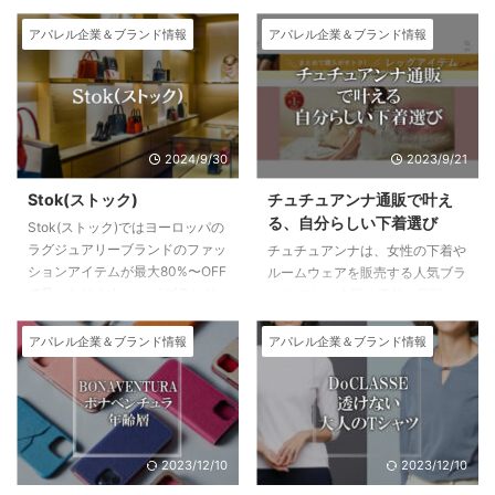
アパレル企業＆ブランド情報
アパレル企業＆ブランド情報
2024/9/30
2023/9/21
Stok(ストック)
チュチュアンナ通販で叶え
る、自分らしい下着選び
Stok(ストック)ではヨーロッパの
ラグジュアリーブランドのファッ
チュチュアンナは、女性の下着や
ションアイテムが最大80%〜OFF
ルームウェアを販売する人気ブラ
で見つかります。 ハイブランド
ンドです。 全国に店舗を展開し
が安く買えるおすすめ通販サイト
ていますが、通販でも購入するこ
がStok(ストック)！ Stok（スト
とができます。 チュチュアンナ
アパレル企業＆ブランド情報
アパレル企業＆ブランド情報
ック）はこちら 日本発ラグジュ
通販の特徴は、豊富な商品ライン
アリーファッションEC／Stok(ス
ナップとオンラインならではの便
トック) 関税・国際送料込み価
利さです。 豊富な商品ラインナ
格、2万円以上で送料無料。 Stok
ップ チュチュアンナ通販では、
は、ヨーロッパのラグジュアリー
ブラジャー、ショーツ、キャミソ
2023/12/10
2023/12/10
ファッションアイテムを最大
ール、ルームウェアなど、さまざ
80%OFFで購入できる通販サイト
まな下着を販売しています。 サ