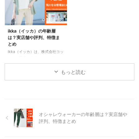
本でも多くのファンを獲得してい
は、ドゥクラッセのTシャツを実
ます。 ボナベンチュラの取り扱
際に着用してレビューします。
う商品は、iPhoneケースや財
春夏秋冬オールシーズン着れる万
2024/5/20
布、バッグなど、日常使いに便利
能なTシャツがあれば、大変便利
なレザー小物が中心です。
ですね。 春は、日差しが強い日
ikka（イッカ）の年齢層
iPhoneケースは、シンプルなデ
も素肌の露出を控えることができ
は？実店舗や評判、特徴ま
ザインながらも、しっかりとした
ます。 夏は、外は暑く、室内は
とめ
作りと高級感で定評があります。
クーラーがガンガン効いているの
ikka（イッカ）は、株式会社コッ
財布は、カードケースや二つ折り
で、カーディガンと組み合わせて
クスが運営するファミリーファッ
財布、長財布など、さまざまな種
もオシャレに着こなせます。 秋
ションブランドです。 スマート
類が揃っています。 バ ...
には、ジャケットのインナーとし
に着る、スマートに生きるをコン
て ...
もっと読む
セプトに、大人のカップルをター
ゲットにしています。 価格帯は
お手頃で、アウターは6,000円～
10,000円、トップスは2,000円
～6,000円くらいです。 スポーツ
ミックスや上品な大人カジュアル
オシャレウォーカーの年齢層は？実店舗や
など、いろいろなテイストの服を
取り扱っています。 シンプルで
評判、特徴まとめ
上質な服で、着る人の知性と上品
さを演出してくれます。 ikkaは
20代から30代の若年層に人気が