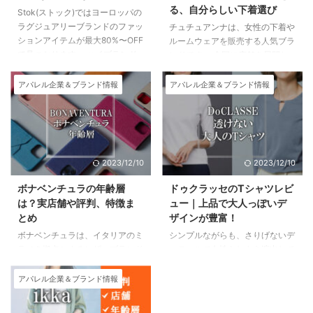
る、自分らしい下着選び
Stok(ストック)ではヨーロッパの
ラグジュアリーブランドのファッ
チュチュアンナは、女性の下着や
ションアイテムが最大80%〜OFF
ルームウェアを販売する人気ブラ
で見つかります。 ハイブランド
ンドです。 全国に店舗を展開し
が安く買えるおすすめ通販サイト
ていますが、通販でも購入するこ
がStok(ストック)！ Stok（スト
とができます。 チュチュアンナ
アパレル企業＆ブランド情報
アパレル企業＆ブランド情報
ック）はこちら 日本発ラグジュ
通販の特徴は、豊富な商品ライン
アリーファッションEC／Stok(ス
ナップとオンラインならではの便
トック) 関税・国際送料込み価
利さです。 豊富な商品ラインナ
格、2万円以上で送料無料。 Stok
ップ チュチュアンナ通販では、
は、ヨーロッパのラグジュアリー
ブラジャー、ショーツ、キャミソ
2023/12/10
2023/12/10
ファッションアイテムを最大
ール、ルームウェアなど、さまざ
80%OFFで購入できる通販サイト
まな下着を販売しています。 サ
ボナベンチュラの年齢層
ドゥクラッセのTシャツレビ
です。 200以上のブランド、
イズやデザインも豊富に揃ってい
は？実店舗や評判、特徴ま
ュー｜上品で大人っぽいデ
40000点以上の商品を展開。
るので、自分にぴったりの下着を
とめ
ザインが豊富！
Stok（ストック）とは ...
見つけることができます。 オン
ボナベンチュラは、イタリアのミ
シンプルながらも、さりげないデ
ラインならではの便利さ チュチ
ラノを拠点とするレザーブランド
ィテールで女性らしさを演出して
ュアンナ通販では、24時間いつ
です。 2018年に設立された比較
くれるのがポイントです。 ま
...
的新しいブランドですが、そのシ
た、シルエットの美しさにもこだ
アパレル企業＆ブランド情報
ンプルで洗練されたデザインと上
わっており、体型をカバーしてく
質なレザー素材が人気を集め、日
れるアイテムも豊富です。 今回