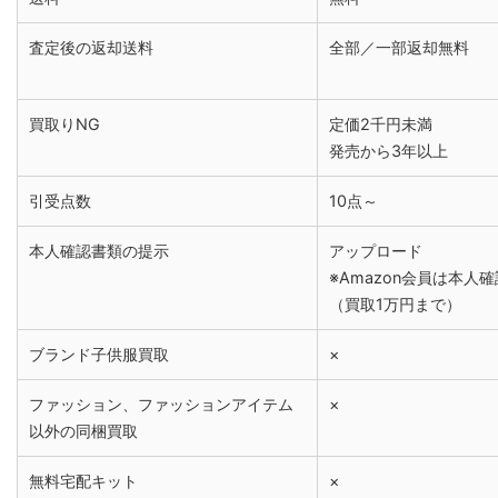
査定後の返却送料
全部／一部返却無料
買取りNG
定価2千円未満
発売から3年以上
引受点数
10点～
本人確認書類の提示
アップロード
※Amazon会員は本人
（買取1万円まで）
ブランド子供服買取
×
ファッション、ファッションアイテム
×
以外の同梱買取
無料宅配キット
×